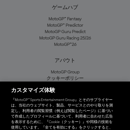
ゲームハブ
MotoGP™ Fantasy
MotoGP™ Predictor
MotoGP Guru Predict
MotoGP Guru Racing 25/26
MotoGP™26
アバウト
MotoGP Group
クッキーポリシー
利用規約
カスタマイズ体験
プライバシーポリシー
購入ポリシー
『MotoGP™ Sports Entertainment Group』とそのサプライヤー
は、当社のウェブサイト、製品、サービスとのやり取りを測
定し、利用者の閲覧習慣（例えば閲覧したページ）に基づい
て作成したプロフィールに基づいて、利用者に合わせた広告
オフィシャルアプリ
を表示するために、『Cookie（クッキー）』や同様の技術を
使用しています。『全てを有効にする』をクリックすると、