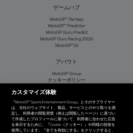
ゲームハブ
MotoGP™ Fantasy
MotoGP™ Predictor
MotoGP Guru Predict
MotoGP Guru Racing 25/26
MotoGP™26
アバウト
MotoGP Group
クッキーポリシー
利用規約
カスタマイズ体験
プライバシーポリシー
購入ポリシー
『MotoGP™ Sports Entertainment Group』とそのサプライヤー
は、当社のウェブサイト、製品、サービスとのやり取りを測
定し、利用者の閲覧習慣（例えば閲覧したページ）に基づい
て作成したプロフィールに基づいて、利用者に合わせた広告
オフィシャルアプリ
を表示するために、『Cookie（クッキー）』や同様の技術を
使用しています。『全てを有効にする』をクリックすると、