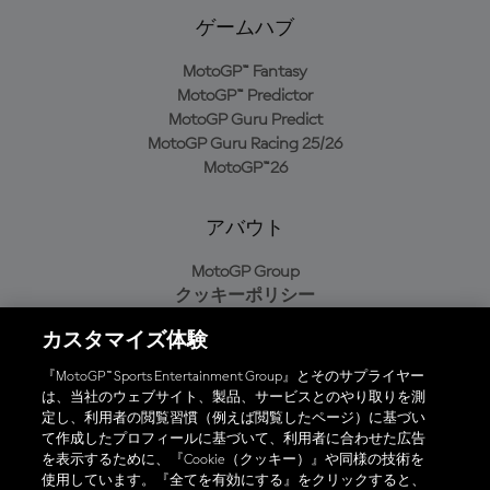
ゲームハブ
MotoGP™ Fantasy
MotoGP™ Predictor
MotoGP Guru Predict
MotoGP Guru Racing 25/26
MotoGP™26
アバウト
MotoGP Group
クッキーポリシー
利用規約
カスタマイズ体験
プライバシーポリシー
購入ポリシー
『MotoGP™ Sports Entertainment Group』とそのサプライヤー
は、当社のウェブサイト、製品、サービスとのやり取りを測
定し、利用者の閲覧習慣（例えば閲覧したページ）に基づい
て作成したプロフィールに基づいて、利用者に合わせた広告
オフィシャルアプリ
を表示するために、『Cookie（クッキー）』や同様の技術を
使用しています。『全てを有効にする』をクリックすると、