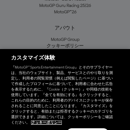
MotoGP Guru Racing 25/26
MotoGP™26
アバウト
MotoGP Group
クッキーポリシー
利用規約
カスタマイズ体験
プライバシーポリシー
購入ポリシー
『MotoGP™ Sports Entertainment Group』とそのサプライヤー
は、当社のウェブサイト、製品、サービスとのやり取りを測
定し、利用者の閲覧習慣（例えば閲覧したページ）に基づい
て作成したプロフィールに基づいて、利用者に合わせた広告
オフィシャルアプリ
を表示するために、『Cookie（クッキー）』や同様の技術を
使用しています。『全てを有効にする』をクリックすると、
これらの目的のために、利用者のデバイスにクッキーが保存
されることに同意したことになります。『カスタマイズ』を
クリックすると、有効または拒否するクッキーのカテゴリを
選択できます。詳細については、クッキーポリシーをご確認
© 2026 MotoGP Sports Entertainment Group. 全著作権所有。全ての
ください。
クッキーポリシー
商標はそれぞれの所有者に帰属。