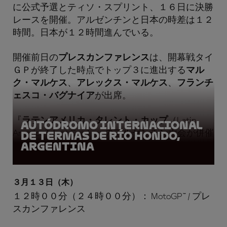
に公式予選とティソ・スプリント、１６日に決勝
レースを開催。アルゼンチンと日本の時差は１２
時間。日本が１２時間進んでいる。
開催前日の
プレスカンファレンス
は、開幕戦タイ
ＧＰが終了した時点でトップ３に進出する
マル
ク・マルケス
、
アレックス・マルケス
、
フランチ
ェスコ・バグナイア
が出席。
『
ラテンアメリカ・タレント・カップ
（Latin
Autódromo Internacional
America Talent Cup）』のアルゼンチン大会が併催
de Termas de Río Hondo,
Argentina
として開催。
３月１３日（木）
１２時００分（２４時００分）： MotoGP™ / プレ
スカンファレンス