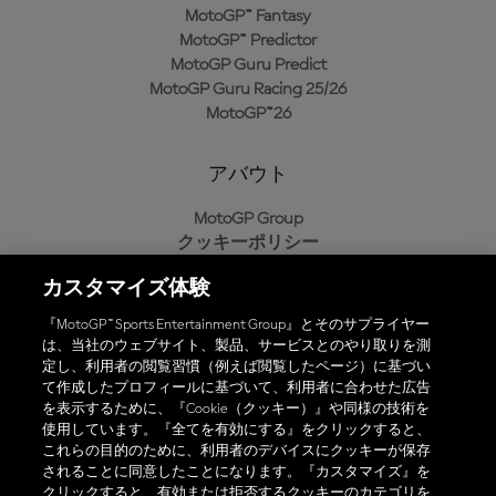
MotoGP™ Fantasy
MotoGP™ Predictor
MotoGP Guru Predict
MotoGP Guru Racing 25/26
MotoGP™26
アバウト
MotoGP Group
クッキーポリシー
利用規約
カスタマイズ体験
プライバシーポリシー
購入ポリシー
『MotoGP™ Sports Entertainment Group』とそのサプライヤー
は、当社のウェブサイト、製品、サービスとのやり取りを測
定し、利用者の閲覧習慣（例えば閲覧したページ）に基づい
て作成したプロフィールに基づいて、利用者に合わせた広告
オフィシャルアプリ
を表示するために、『Cookie（クッキー）』や同様の技術を
使用しています。『全てを有効にする』をクリックすると、
これらの目的のために、利用者のデバイスにクッキーが保存
されることに同意したことになります。『カスタマイズ』を
クリックすると、有効または拒否するクッキーのカテゴリを