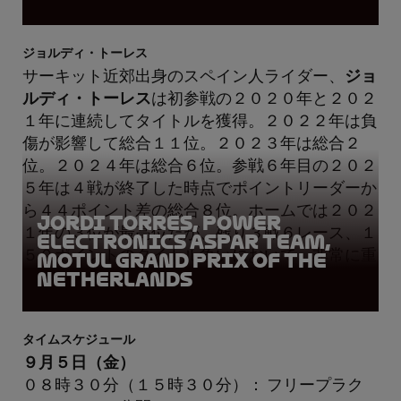
ジョルディ・トーレス
サーキット近郊出身のスペイン人ライダー、
ジョ
ルディ・トーレス
は初参戦の２０２０年と２０２
１年に連続してタイトルを獲得。２０２２年は負
傷が影響して総合１１位。２０２３年は総合２
位。２０２４年は総合６位。参戦６年目の２０２
５年は４戦が終了した時点でポイントリーダーか
ら４４ポイント差の総合８位。ホームでは２０２
Jordi Torres, Power
１年の３位が最高位だが、残り３戦６レース、１
Electronics Aspar Team,
５０ポイントのタイトル争いにおいて、非常に重
Motul Grand Prix of the
Netherlands
要な週末となる。
タイムスケジュール
９月５日（金）
０８時３０分（１５時３０分）： フリープラク