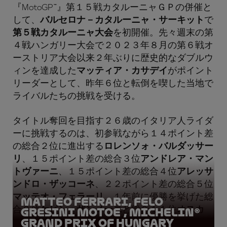
『MotoGP™』第１５戦カタルーニャＧＰの併催と
して、
バルセロナ－カタルーニャ・サーキット
で
第５戦カタルーニャ大会
を初開催。先々週末の第
４戦ハンガリー大会で２０２３年８月の第６戦オ
ーストリア大会以来２年ぶりに歴史的なダブルウ
ィンを達成した
マッティア・カサデイ
がポイント
リーダーとして、昨年６位と転倒を喫した当地で
ライバルたちの挑戦を受ける。
タイトル奪回を目指す２６歳のイタリア人ライダ
ーに挑戦するのは、初参戦ながら１４ポイント差
の総合２位に進出する
ロレンソォ・バルダッサー
リ
、１５ポイント差の総合３位
アンドレア・マン
トヴァーニ
、１５ポイント差の総合４位
アレッサ
ンドロ・ザッコーネ
、２２ポイント差の総合５位
マッテオ・フェラーリ
、１年前に優勝を挙げた総
Matteo Ferrari, Felo
合９位
ケビン・ザンノーニ
と総合１１位
オスカ
Gresini MotoE™, Michelin®
Grand Prix of Hungary
ル・グティエレス
。