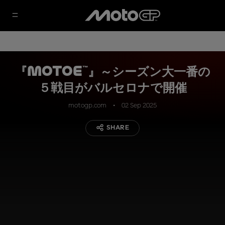
『MotoE™』～シーズン大一番の
５戦目がバルセロナで開催
motogp.com
02 Sep 2025
SHARE