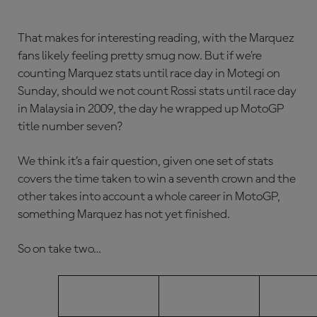
That makes for interesting reading, with the Marquez
fans likely feeling pretty smug now. But if we’re
counting Marquez stats until race day in Motegi on
Sunday, should we not count Rossi stats until race day
in Malaysia in 2009, the day he wrapped up MotoGP
title number seven?
We think it’s a fair question, given one set of stats
covers the time taken to win a seventh crown and the
other takes into account a whole career in MotoGP,
something Marquez has not yet finished.
So on take two…
MARQUEZ
ROS