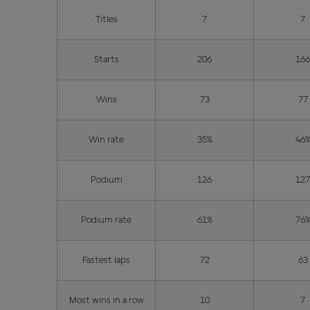
Titles
7
7
Starts
206
16
Wins
73
77
Win rate
35%
46
Podium
126
12
Podium rate
61%
76
Fastest laps
72
63
Most wins in a row
10
7