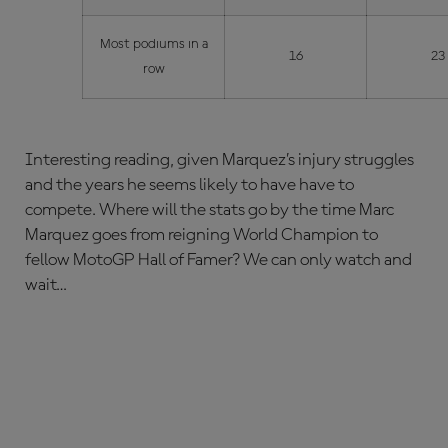
Most podiums in a
16
23
row
Interesting reading, given Marquez’s injury struggles
and the years he seems likely to have have to
compete. Where will the stats go by the time Marc
Marquez goes from reigning World Champion to
fellow MotoGP Hall of Famer? We can only watch and
wait…