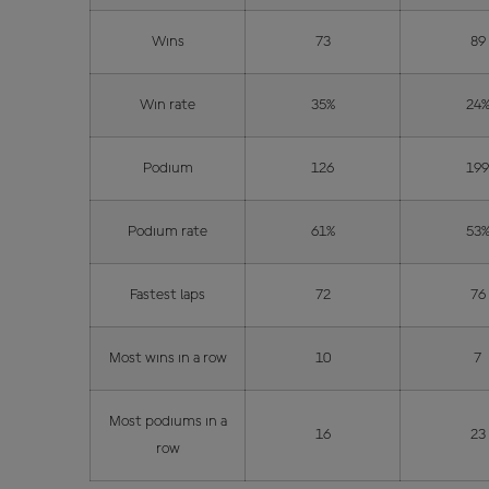
Wins
73
89
Win rate
35%
24
Podium
126
19
Podium rate
61%
53
Fastest laps
72
76
Most wins in a row
10
7
Most podiums in a
16
23
row