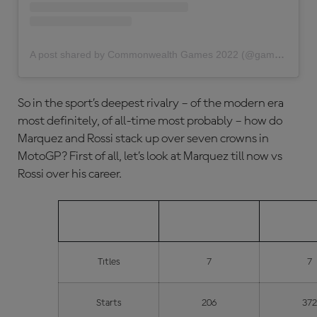
A post shared by Commonwealth Games 2022 (@gamescommonwealth)
So in the sport’s deepest rivalry – of the modern era
most definitely, of all-time most probably – how do
Marquez and Rossi stack up over seven crowns in
MotoGP? First of all, let’s look at Marquez till now vs
Rossi over his career.
MARQUEZ
ROS
Titles
7
7
Starts
206
37