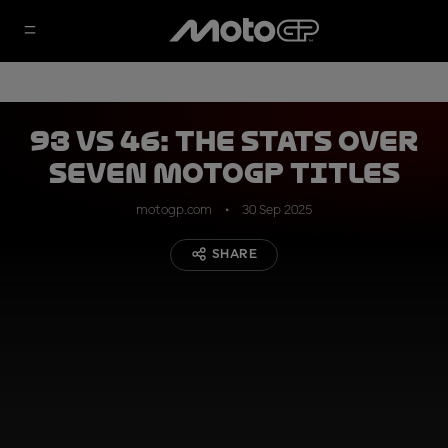
93 vs 46: the stats over
seven MotoGP titles
motogp.com
30 Sep 2025
SHARE