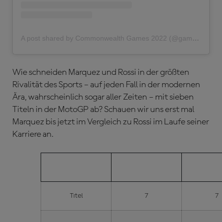
A post shared by Commonwealth Games 2022 (@gamescommonwealth)
Wie schneiden Marquez und Rossi in der größten
Rivalität des Sports – auf jeden Fall in der modernen
Ära, wahrscheinlich sogar aller Zeiten – mit sieben
Titeln in der MotoGP ab? Schauen wir uns erst mal
Marquez bis jetzt im Vergleich zu Rossi im Laufe seiner
Karriere an.
MARQUEZ
ROS
Titel
7
7