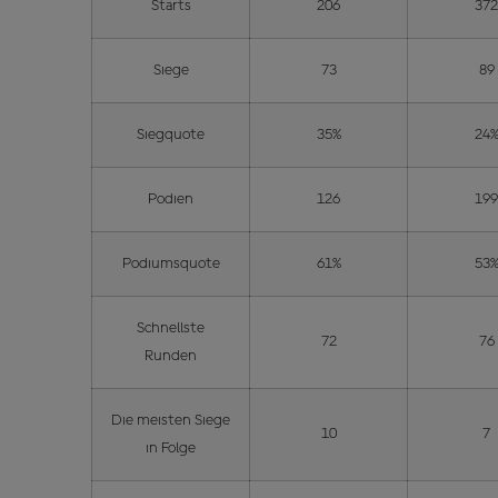
Starts
206
37
Siege
73
89
Siegquote
35%
24
Podien
126
19
Podiumsquote
61%
53
Schnellste
72
76
Runden
Die meisten Siege
10
7
in Folge