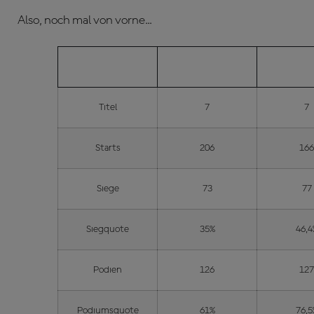
Also, noch mal von vorne...
MARQUEZ
ROS
Titel
7
7
Starts
206
16
Siege
73
77
Siegquote
35%
46,4
Podien
126
12
Podiumsquote
61%
76,5