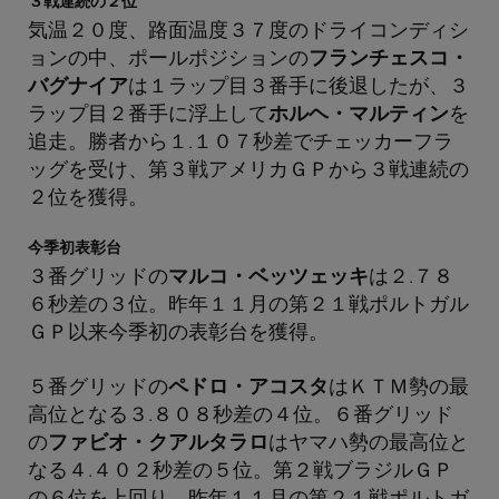
３戦連続の２位
気温２０度、路面温度３７度のドライコンディシ
ョンの中、ポールポジションの
フランチェスコ・
バグナイア
は１ラップ目３番手に後退したが、３
ラップ目２番手に浮上して
ホルヘ・マルティン
を
追走。勝者から１.１０７秒差でチェッカーフラ
ッグを受け、第３戦アメリカＧＰから３戦連続の
２位を獲得。
今季初表彰台
３番グリッドの
マルコ・ベッツェッキ
は２.７８
６秒差の３位。昨年１１月の第２１戦ポルトガル
ＧＰ以来今季初の表彰台を獲得。
５番グリッドの
ペドロ・アコスタ
はＫＴＭ勢の最
高位となる３.８０８秒差の４位。６番グリッド
の
ファビオ・クアルタラロ
はヤマハ勢の最高位と
なる４.４０２秒差の５位。第２戦ブラジルＧＰ