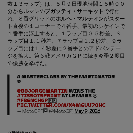
数１３ラップ）は、５月９日現地時間１５時００
分からルマンの
ブガッティ・サーキット
で行わ
れ、８番グリッドの
ホルヘ・マルティン
がスター
ト直後の１コーナーで４番手、最初のシケインで
１番手に浮上すると、１ラップ目０.５秒差、３
ラップ目１.１秒差、７ラップ目１.２秒差、９ラ
ップ目には１.４秒差に２番手とのアドバンテー
ジを拡大。第３戦アメリカＧＰに続き今季２度目
の優勝を挙げた。
A MASTERCLASS BY THE MARTINATOR
💯
@88jorgemartin
wins the
#TissotSprint
at Le Mans 🥇
#FrenchGP
🇫🇷
pic.twitter.com/X4MgUu70Hc
— MotoGP™🏁 (@MotoGP)
May 9, 2026