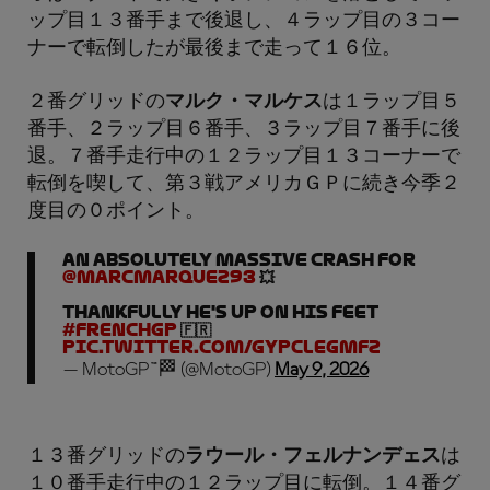
ップ目１３番手まで後退し、４ラップ目の３コー
ナーで転倒したが最後まで走って１６位。
２番グリッドの
マルク・マルケス
は１ラップ目５
番手、２ラップ目６番手、３ラップ目７番手に後
退。７番手走行中の１２ラップ目１３コーナーで
転倒を喫して、第３戦アメリカＧＰに続き今季２
度目の０ポイント。
AN ABSOLUTELY MASSIVE CRASH for
@marcmarquez93
💥
Thankfully he's up on his feet
#FrenchGP
🇫🇷
pic.twitter.com/gyPcleGMFZ
— MotoGP™🏁 (@MotoGP)
May 9, 2026
１３番グリッドの
ラウール・フェルナンデェス
は
１０番手走行中の１２ラップ目に転倒。１４番グ