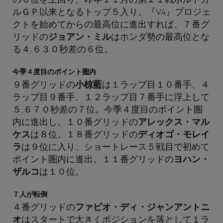
の６位を上回り、昨年１１月の第２１戦ポルトガ
ルＧＰ以来となるトップ５入り、『V4』プロジェ
クトを始めてからの最高位に進出すれば、７番グ
リッドの
ジョアン・ミル
はホンダ勢の最高位とな
る４.６３０秒差の６位。
今季４度目のポイント圏内
９番グリッドの
小椋藍
は１ラップ目１０番手、４
ラップ目９番手、１２ラップ目７番手に浮上して
５.６７０秒差の７位。今季４度目のポイント圏
内に進出し、１０番グリッドの
アレックス・マル
ケス
は８位。１８番グリッドの
ディオゴ・モレイ
ラ
は９位に入り、ショートレース５戦目で初めて
ポイント圏内に進出。１１番グリッドの
ヨハン・
ザルコ
は１０位。
７人が転倒
４番グリッドの
ファビオ・ディ・ジャンアントニ
オ
はスタートで大きくポジションを落として１ラ