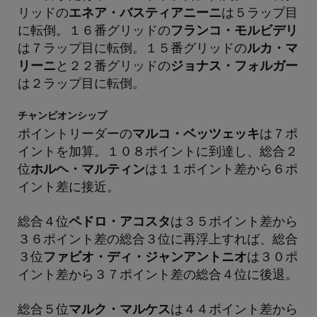
リッドの
エネア・バスティアニーニ
は５ラップ目
に転倒。１６番グリッドの
フランコ・モルビデリ
は７ラップ目に転倒。１５番グリッドの
ルカ・マ
リーニ
と２２番グリッドの
ジョナス・フォルガー
は２ラップ目に転倒。
チャンピオンシップ
ポイントリーダーの
マルコ・ベッツェッキ
は７ポ
イントを加算。１０８ポイントに到達し、総合２
位
ホルヘ・マルティン
は１１ポイント差から６ポ
イント差に接近。
総合４位
ペドロ・アコスタ
は３５ポイント差から
３６ポイント差の総合３位に再浮上すれば、総合
３位
ファビオ・ディ・ジャンアントニオ
は３０ポ
イント差から３７ポイント差の総合４位に後退。
総合５位
マルク・マルケス
は４４ポイント差から