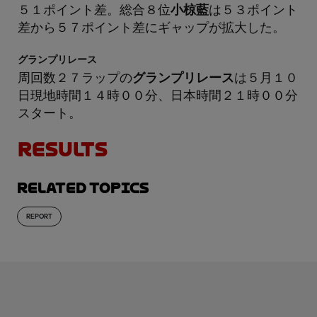
５１ポイント差。総合８位
小椋藍
は５３ポイント
差から５７ポイント差にギャップが拡大した。
グランプリレース
周回数２７ラップの
グランプリレース
は５月１０
日現地時間１４時００分、日本時間２１時００分
スタート。
RESULTS
Related topics
REPORT