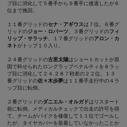
プ目に消化して５番手から９番手に後退したが６
位まで挽回。
１１番グリッドの
セナ・アギウス
は７位。６番グ
リッドの
ジョー・ロバーツ
、３番グリッドの
フィ
リップ・サラッチ
、１７番グリッドの
アロン・カ
ネト
がトップ１０入り。
２４番グリッドの
古里太陽
はショートカットが原
因で科せられたロングラップペナルティを８ラッ
プ目に消化して２４.２８７秒差の２２位。１３
番グリッドの
佐々木歩夢
は１１番手走行中の４ラ
ップ目に転倒。
２番グリッドの
ダニエル・オルガド
はリスタート
前に転倒。メディカルチェックで出走の許可を得
て、チームがバイクを修復して１１位でゴールし
たが、タイヤカバーを装着していなかったことか