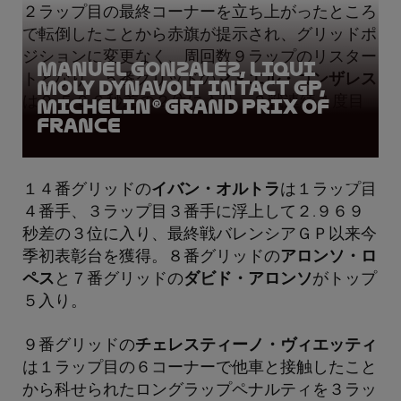
２ラップ目の最終コーナーを立ち上がったところ
で転倒したことから赤旗が提示され、グリッドポ
ジションに変更なく、周回数９ラップのリスター
Manuel Gonzalez, LIQUI
トとなり、５番グリッドの
マヌエル・ゴンザレス
MOLY Dynavolt Intact GP,
は０.５６６秒差の２位に入り、２戦連続４度目
Michelin® Grand Prix of
France
の表彰台を獲得。
１４番グリッドの
イバン・オルトラ
は１ラップ目
４番手、３ラップ目３番手に浮上して２.９６９
秒差の３位に入り、最終戦バレンシアＧＰ以来今
季初表彰台を獲得。８番グリッドの
アロンソ・ロ
ペス
と７番グリッドの
ダビド・アロンソ
がトップ
５入り。
９番グリッドの
チェレスティーノ・ヴィエッティ
は１ラップ目の６コーナーで他車と接触したこと
から科せられたロングラップペナルティを３ラッ