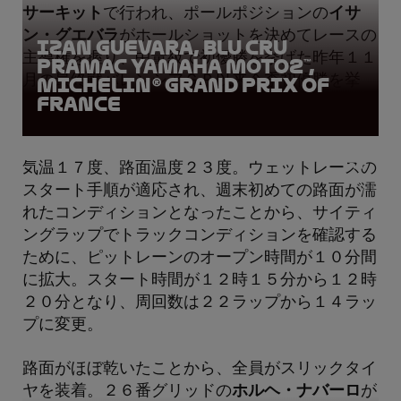
サーキット
で行われ、ポールポジションの
イサ
ン・グエバラ
がホールショットを決めてレースの
Izan Guevara, BLU CRU
主導権を握り、中量級で初優勝を挙げた昨年１１
Pramac Yamaha Moto2™,
月の最終戦バレンシアＧＰ以来今季初優勝を挙
Michelin® Grand Prix of
France
げ、総合２位に浮上した。
気温１７度、路面温度２３度。ウェットレースの
スタート手順が適応され、週末初めての路面が濡
れたコンディションとなったことから、サイティ
ングラップでトラックコンディションを確認する
ために、ピットレーンのオープン時間が１０分間
に拡大。スタート時間が１２時１５分から１２時
２０分となり、周回数は２２ラップから１４ラッ
プに変更。
路面がほぼ乾いたことから、全員がスリックタイ
ヤを装着。２６番グリッドの
ホルヘ・ナバーロ
が