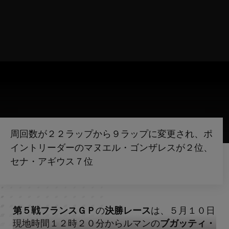
周回数が２２ラップから９ラップに変更され、ポ
イントリーダーのマヌエル・ゴンザレスが２位、
セナ・アギウス７位
第５戦フランスＧＰ
の
決勝レース
は、５月１０日
現地時間１２時２０分からルマンの
ブガッティ・