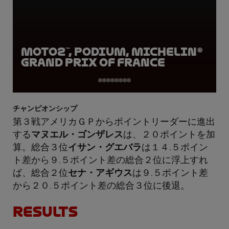
Moto2™, Podium, Michelin®
Grand Prix of France
チャンピオンシップ
第３戦アメリカＧＰからポイントリーダーに進出
する
マヌエル・ゴンザレス
は、２０ポイントを加
算。総合３位
イサン・グエバラ
は１４.５ポイン
ト差から９.５ポイント差の総合２位に浮上すれ
ば、総合２位
セナ・アギウス
は９.５ポイント差
から２０.５ポイント差の総合３位に後退。
RESULTS