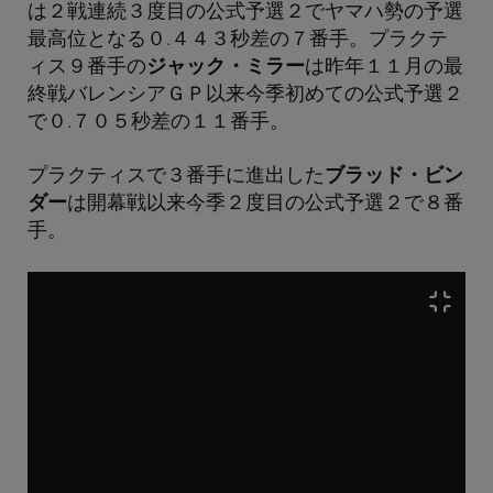
は２戦連続３度目の公式予選２でヤマハ勢の予選
最高位となる０.４４３秒差の７番手。プラクテ
ィス９番手の
ジャック・ミラー
は昨年１１月の最
終戦バレンシアＧＰ以来今季初めての公式予選２
で０.７０５秒差の１１番手。
プラクティスで３番手に進出した
ブラッド・ビン
ダー
は開幕戦以来今季２度目の公式予選２で８番
手。