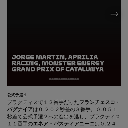
Jorge Martin, Aprilia
Racing, Monster Energy
Grand Prix of Catalunya
公式予選１
プラクティスで１２番手だった
フランチェスコ・
バグナイア
は０.２０２秒差の３番手。０.０５１
秒差で公式予選２への進出を逃し、プラクティス
１１番手の
エネア・バスティアニーニ
は０.２４