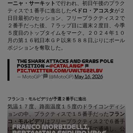
ーニャ・サーキット
で行われ、初日午後のプラク
ティスで１番手に進出した
ペドロ・アコスタ
が２
日目最初のセッション、フリープラクティス２で
２番手だった後、７ラップ目に週末２度目、今季
５度目のトップタイムをマーク。２０２４年１０
月の第１６戦日本ＧＰ以来５８８日ぶりにポール
ポジションを奪取した。
The Shark attacks and grabs POLE
POSITION 🦈
#CatalanGP
🏁
pic.twitter.com/uwLtg2zlBv
— MotoGP™🏁 (@MotoGP)
May 16, 2026
フランコ・モルビデリが予選２番手に進出
気温１７度、路面温度１５度のドライコンディシ
ョンの中、プラクティスで１５番手だった
フラン
コ・モルビデリ
はフリープラクティス２で６番手
Franco Morbidelli,
に浮上した後、公式予選１を１番手で通過し、公