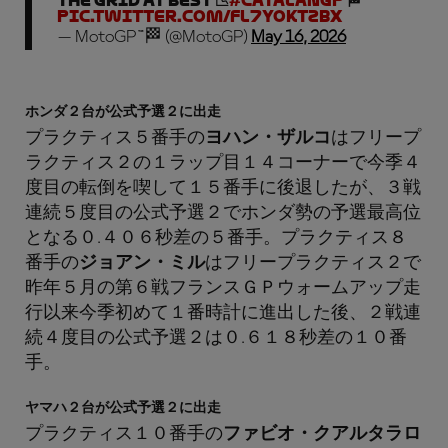
the grid at best 📉
#CatalanGP
🏁
pic.twitter.com/Fl7yOKTZBX
— MotoGP™🏁 (@MotoGP)
May 16, 2026
ホンダ２台が公式予選２に出走
プラクティス５番手の
ヨハン・ザルコ
はフリープ
ラクティス２の１ラップ目１４コーナーで今季４
度目の転倒を喫して１５番手に後退したが、３戦
連続５度目の公式予選２でホンダ勢の予選最高位
となる０.４０６秒差の５番手。プラクティス８
番手の
ジョアン・ミル
はフリープラクティス２で
昨年５月の第６戦フランスＧＰウォームアップ走
行以来今季初めて１番時計に進出した後、２戦連
続４度目の公式予選２は０.６１８秒差の１０番
手。
ヤマハ２台が公式予選２に出走
プラクティス１０番手の
ファビオ・クアルタラロ