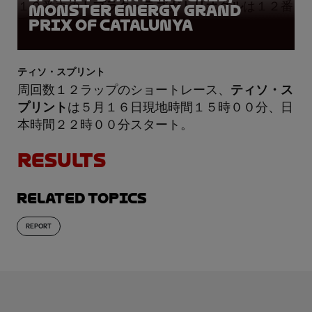
１９番手の
トプラク・ラズガトリオグル
は１２番
Monster Energy Grand
Prix of Catalunya
手。
ティソ・スプリント
周回数１２ラップのショートレース、
ティソ・ス
プリント
は５月１６日現地時間１５時００分、日
本時間２２時００分スタート。
RESULTS
Related topics
REPORT