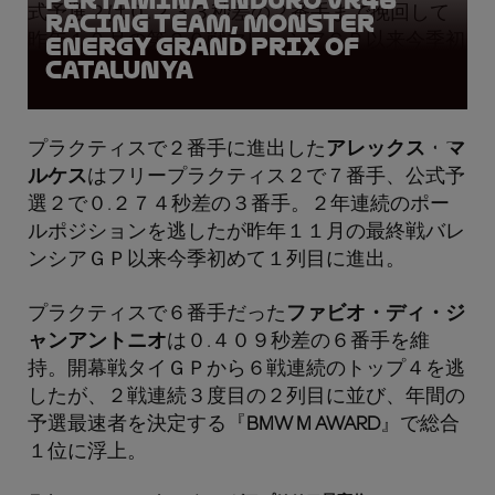
Pertamina Enduro VR46
式予選２は０.２３３秒差の２番手まで挽回して
Racing Team, Monster
昨年１０月の第２０戦マレーシアＧＰ以来今季初
Energy Grand Prix of
Catalunya
めて１列目を獲得。
プラクティスで２番手に進出した
アレックス・マ
ルケス
はフリープラクティス２で７番手、公式予
選２で０.２７４秒差の３番手。２年連続のポー
ルポジションを逃したが昨年１１月の最終戦バレ
ンシアＧＰ以来今季初めて１列目に進出。
プラクティスで６番手だった
ファビオ・ディ・ジ
ャンアントニオ
は０.４０９秒差の６番手を維
持。開幕戦タイＧＰから６戦連続のトップ４を逃
したが、２戦連続３度目の２列目に並び、年間の
予選最速者を決定する『
BMW M AWARD
』で総合
１位に浮上。