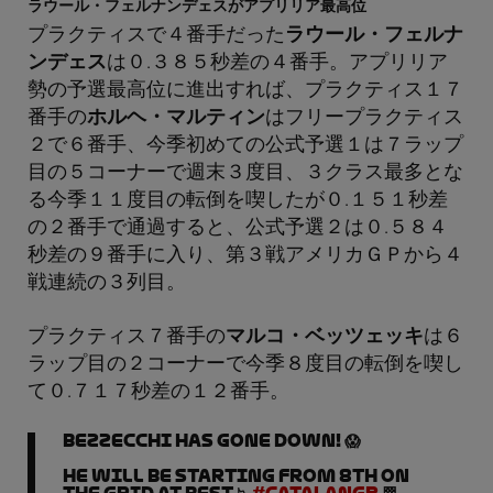
ラウール・フェルナンデェスがアプリリア最高位
プラクティスで４番手だった
ラウール・フェルナ
ンデェス
は０.３８５秒差の４番手。アプリリア
勢の予選最高位に進出すれば、プラクティス１７
番手の
ホルヘ・マルティン
はフリープラクティス
２で６番手、今季初めての公式予選１は７ラップ
目の５コーナーで週末３度目、３クラス最多とな
る今季１１度目の転倒を喫したが０.１５１秒差
の２番手で通過すると、公式予選２は０.５８４
秒差の９番手に入り、第３戦アメリカＧＰから４
戦連続の３列目。
プラクティス７番手の
マルコ・ベッツェッキ
は６
ラップ目の２コーナーで今季８度目の転倒を喫し
て０.７１７秒差の１２番手。
Bezzecchi has gone down! 😱
He will be starting from 8th on