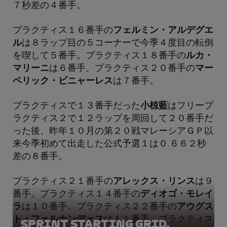
７秒差の４番手。
プラクティス１６番手の
フェルミン・アルデグエ
ル
は８ラップ目の５コーナーで今季４度目の転倒
を喫して５番手。プラクティス１８番手の
ルカ・
マリーニ
は６番手。プラクティス２０番手の
マー
ベリック・ビニャーレス
は７番手。
プラクティスで１３番手だった
小椋藍
はフリープ
ラクティス２で１２ラップを周回して２０番手だ
った後、昨年１０月の第２０戦マレーシアＧＰ以
来今季初めて出走した公式予選１は０.６６２秒
差の８番手。
プラクティス２１番手の
アレックス・リンス
は９
番手。プラクティス１４番手の
ディオゴ・モレイ
ラ
は１０番手。プラクティス２２番手の
アウグス
ト・フェルナンデェス
は１１番手。プラクティス
Sprint Starting Grid,