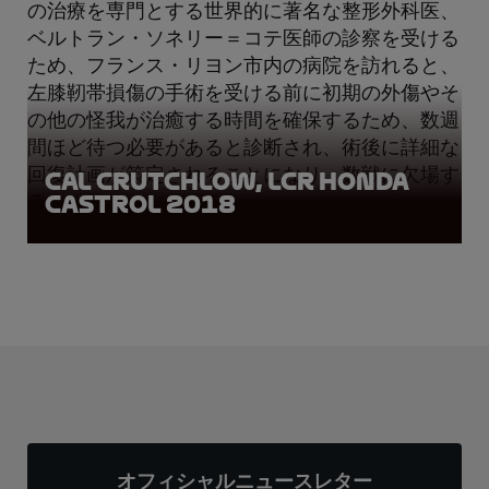
の治療を専門とする世界的に著名な整形外科医、
ベルトラン・ソネリー＝コテ医師の診察を受ける
ため、フランス・リヨン市内の病院を訪れると、
左膝靭帯損傷の手術を受ける前に初期の外傷やそ
の他の怪我が治癒する時間を確保するため、数週
間ほど待つ必要があると診断され、術後に詳細な
回復計画が策定されることになり、数戦に欠場す
Cal Crutchlow, LCR Honda
Castrol 2018
る。
オフィシャルニュースレター