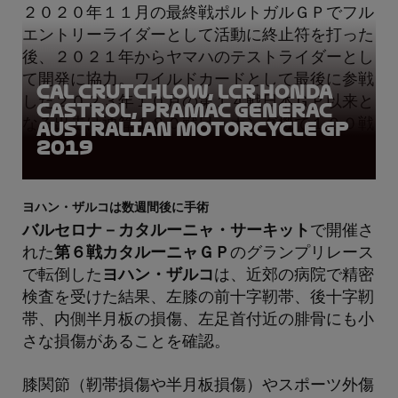
２０２０年１１月の最終戦ポルトガルＧＰでフル
エントリーライダーとして活動に終止符を打った
後、２０２１年からヤマハのテストライダーとし
て開発に協力。ワイルドカードとして最後に参戦
Cal Crutchlow, LCR Honda
した２０２３年１０月の第１４戦日本ＧＰ以来と
Castrol, Pramac Generac
なる出走は通算１８０戦目、ホンダ機で１００戦
Australian Motorcycle GP
2019
目となる。
ヨハン・ザルコは数週間後に手術
バルセロナ－カタルーニャ・サーキット
で開催さ
れた
第６戦カタルーニャＧＰ
のグランプリレース
で転倒した
ヨハン・ザルコ
は、近郊の病院で精密
検査を受けた結果、左膝の前十字靭帯、後十字靭
帯、内側半月板の損傷、左足首付近の腓骨にも小
さな損傷があることを確認。
膝関節（靭帯損傷や半月板損傷）やスポーツ外傷