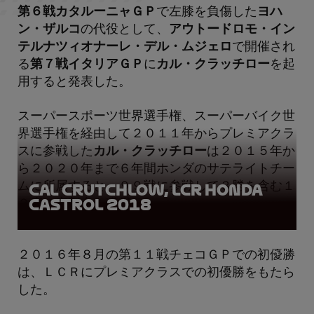
第６戦カタルーニャＧＰ
で左膝を負傷した
ヨハ
ン・ザルコ
の代役として、
アウトードロモ・イン
テルナツィオナーレ・デル・ムジェロ
で開催され
る
第７戦イタリアＧＰ
に
カル・クラッチロー
を起
用すると発表した。
スーパースポーツ世界選手権、スーパーバイク世
界選手権を経由して２０１１年からプレミアクラ
スに参戦した
カル・クラッチロー
は２０１５年か
ら２０２０年まで６年間ホンダのサテライトチー
ムに所属すると、９９戦に参戦して３勝を含む１
Cal Crutchlow, LCR Honda
Castrol 2018
２度の表彰台を獲得。
２０１６年８月の第１１戦チェコＧＰでの初優勝
は、ＬＣＲにプレミアクラスでの初優勝をもたら
した。