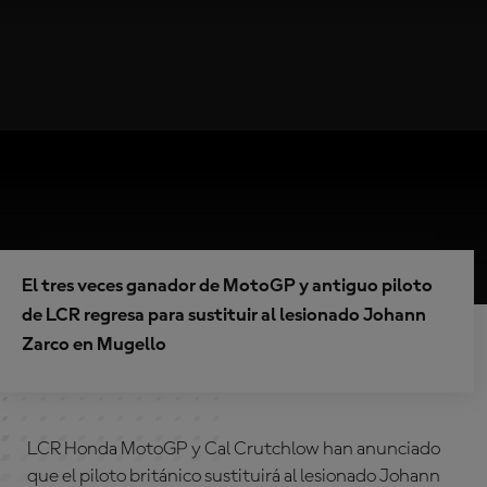
El tres veces ganador de MotoGP y antiguo piloto
de LCR regresa para sustituir al lesionado Johann
Zarco en Mugello
LCR Honda MotoGP
y
Cal Crutchlow
han anunciado
que el piloto británico sustituirá al lesionado
Johann