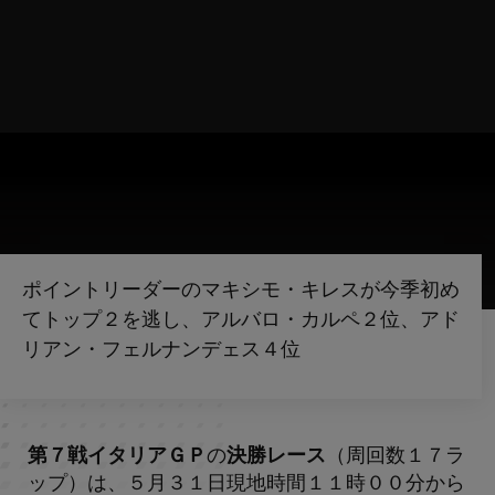
ポイントリーダーのマキシモ・キレスが今季初め
てトップ２を逃し、アルバロ・カルペ２位、アド
リアン・フェルナンデェス４位
第７戦イタリアＧＰ
の
決勝レース
（周回数１７ラ
ップ）は、５月３１日現地時間１１時００分から