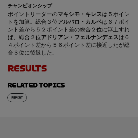
チャンピオンシップ
ポイントリーダーの
マキシモ・キレス
は５ポイン
トを加算。総合３位
アルバロ・カルペ
は６７ポイ
ント差から５２ポイント差の総合２位に浮上すれ
ば、総合２位
アドリアン・フェルナンデェス
は６
４ポイント差から５６ポイント差に接近したが総
合３位に後退した。
RESULTS
Related topics
REPORT