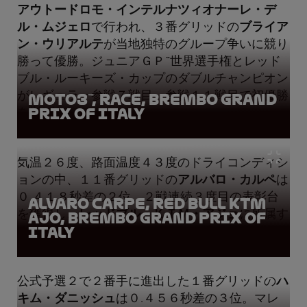
アウトードロモ・インテルナツィオナーレ・デ
ル・ムジェロ
で行われ、３番グリッドの
ブライア
ン・ウリアルテ
が当地独特のグループ争いに競り
勝って優勝。ジュニアＧＰ™世界選手権とレッド
ブル・ルーキーズ・カップのダブルチャンピオン
がレギュラー参戦７戦目、参戦１１戦目で初優勝
Moto3™, Race, Brembo Grand
Prix of Italy
を挙げた。
気温２６度、路面温度４３度のドライコンディシ
ョンの中、１１番グリッドの
アルバロ・カルペ
は
０.４１８秒差の２位。２戦連続３度目の表彰台
Alvaro Carpe, Red Bull KTM
を獲得し、
レッドブル・ＫＴＭ・アジョ
に所属す
Ajo, Brembo Grand Prix of
Italy
る２人がワンツーフィニッシュを達成。
公式予選２で２番手に進出した１番グリッドの
ハ
キム・ダニッシュ
は０.４５６秒差の３位。マレ