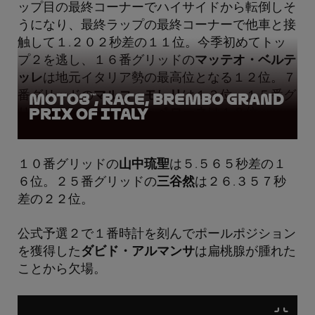
ップ目の最終コーナーでハイサイドから転倒しそ
うになり、最終ラップの最終コーナーで他車と接
触して１.２０２秒差の１１位。今季初めてトッ
プ２を逃し、１６番グリッドの
マッテオ・ベルテ
ッレ
は地元イタリア勢の最高位となる１２位。７
番グリッドの
マルコ・モレリ
は１３位。１５番グ
Moto3™, Race, Brembo Grand
Prix of Italy
リッドの
バレンティン・ペローネ
は１８位。
１０番グリッドの
山中琉聖
は５.５６５秒差の１
６位。２５番グリッドの
三谷然
は２６.３５７秒
差の２２位。
公式予選２で１番時計を刻んでポールポジション
を獲得した
ダビド・アルマンサ
は扁桃腺が腫れた
ことから欠場。