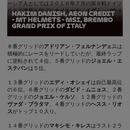
ーシア人としては２０１６年７月の第９戦ドイツ
ＧＰで優勝を挙げた
カイルール・イダム・パウィ
Hakim Danish, AEON Credit
以来１０年ぶりにトップ３入り、参戦１０戦目で
- MT Helmets - MSI, Brembo
Grand Prix of Italy
初表彰台を獲得。
８番グリッドの
アドリアン・フェルナンデェス
は
積極的にレースをリードしていたが、最終ラップ
に逆転されて４位。５番グリッドの
ジョエル・エ
ステバン
は５位。
１３番グリッドの
エディ・オシェイ
は自己最高位
の６位。６番グリッドの
ダビド・ムニョス
、２番
グリッドの
ジョエル・ケルソ
、１２番グリッドの
ヴァダ・プラタマ
、４番グリッドの
ヘスス・リオ
ス
がトップ１０入り。
１４番グリッドの
マキシモ・キレス
はラスト２ラ