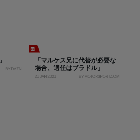
」
「マルケス兄に代替が必要な
場合、適任はブラドル」
BY DAZN
21 JAN 2021
BY MOTORSPORT.COM