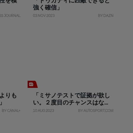
性を模
「ドゥカティに匹敵できると
強く確信」
SS JOURNAL
03 NOV 2023
BY DAZN
よりも
「ミサノテストで証拠が欲し
」
い。２度目のチャンスはな
い」
BY CANAL+
10 AUG 2023
BY AUTOSPORT.COM