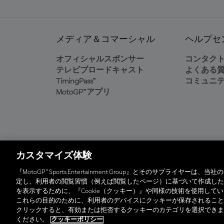
メディア＆コマーシャル
ヘルプセ
オフィシャルスポンサー
コンタク
テレビブロードキャスト
よくある
TimingPass™
コミュニ
MotoGP™アプリ
カスタマイズ体験
オフィシャルアプリ
『MotoGP™ Sports Entertainment Group』とそのサプラ
定し、利用者の閲覧習慣（例えば閲覧したページ）に基づいて作成した
を表示するために、『Cookie（クッキー）』や同様の技術を使用し
© 2026 MotoGP Sports Entertainment Group. 全
これらの目的のために、利用者のデバイスにクッキーが保存されること
クリックすると、有効または拒否するクッキーのカテゴリを選択できま
ください。
クッキーポリシー