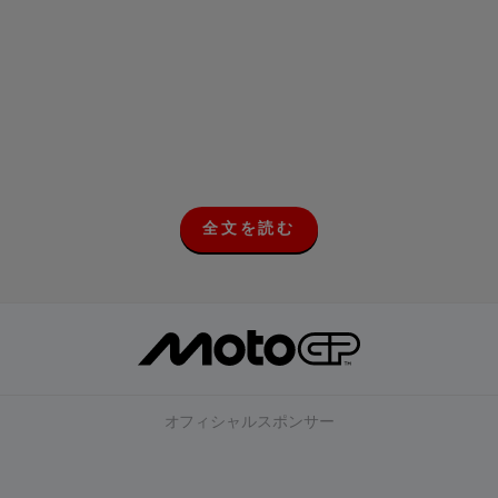
全文を読む
全
文
を
読
む
オフィシャルスポンサー