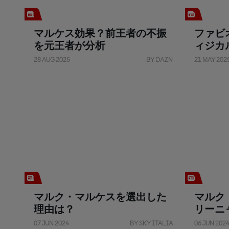
マルケス効果？前王者の不振
ファビ
を元王者が分析
ィジカ
28 AUG 2025
BY DAZN
21 MAY 202
マルク・マルケスを選出した
マルク
理由は？
リーニ
07 JUN 2024
BY SKY ITALIA
06 JUN 202