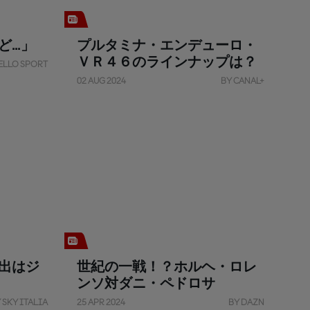
..」
プルタミナ・エンデューロ・
ＶＲ４６のラインナップは？
ELLO SPORT
02 AUG 2024
BY CANAL+
出はジ
世紀の一戦！？ホルヘ・ロレ
ンソ対ダニ・ペドロサ
 SKY ITALIA
25 APR 2024
BY DAZN