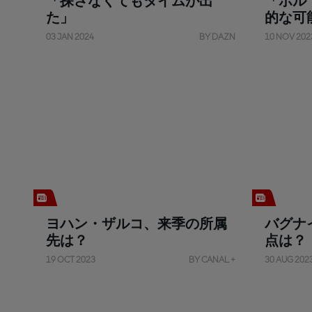
「探さなくてもタイムが出
「ポル
た」
的な可
03 JAN 2024
BY DAZN
10 NOV 202
ヨハン・ザルコ、来季の所属
バグナ
先は？
点は？
19 OCT 2023
BY CANAL +
30 AUG 202