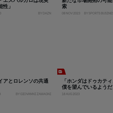
・エスパルガロは現実
新たな市場開拓の可能
能性」
索
3
BY DAZN
08 NOV 2023
BY SPORTS BUSINE
イアとロレンソの共通
「ホンダはドゥカティ
僕を望んでいるようだ
3
BY GIOVANNI ZAMAGNI
18 AUG 2023