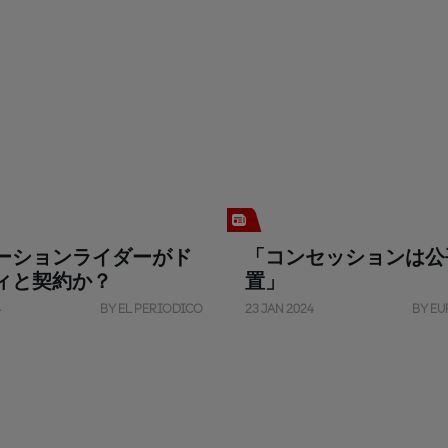
ーションライダーがド
「コンセッションは公
ィと契約か？
置」
4
BY EL PERIODICO
23 JAN 2024
BY EU