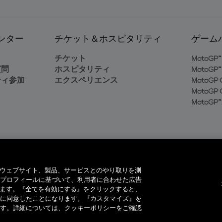
ンター
チケット＆ホスピタリティ
ゲーム
ト
チケット
MotoGP™ 
質問
ホスピタリティ
MotoGP™ 
ティ参加
エクスペリエンス
MotoGP G
MotoGP G
MotoGP™
イヤーは、当社のウェブサイト、製品、サービスとのやり取りを測
プロフィールに基づいて、利用者に合わせた広告
ています。『全てを有効にする』をクリックすると、
著作権所有。全ての商標はそれぞれの所有者に帰属。
に同意したことになります。『カスタマイズ』を
す。詳細については、クッキーポリシーをご確認