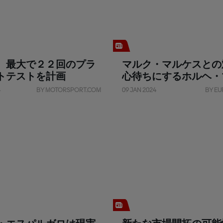
、最大で２２回のプラ
マルク・マルケスとの
トテストを計画
心待ちにするホルヘ・
ィン
4
BY MOTORSPORT.COM
09 JAN 2024
BY EU