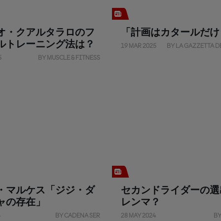
オ・クアルタラロのフ
「計画はカタールだけど.
ルトレーニング法は？
19 MAR 2025
BY LA GAZZETTA D
5
BY MUSCLE & FITNESS
・マルケス「ジジ・ダ
セカンドライダーの選
ャの存在」
レンマ？
4
BY CADENA SER
28 MAY 2024
BY