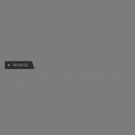
00:03:21
「やっと良い結果、この流れをキープしながら夏休
みはトレーニング」
12 JUL 2026