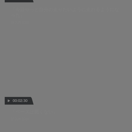
「今日やっと自分の走りたいように走れるようにな
った」
28 JUN 2026
00:02:30
「ペースは悪くない」
27 JUN 2026