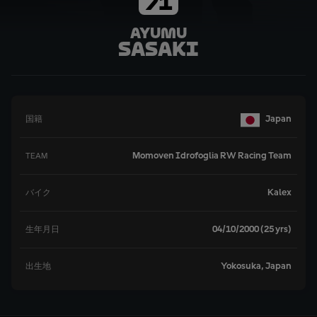
71
Ayumu
Sasaki
Japan
国籍
Momoven Idrofoglia RW Racing Team
TEAM
Kalex
バイク
04/10/2000 (25 yrs)
生年月日
Yokosuka, Japan
出生地