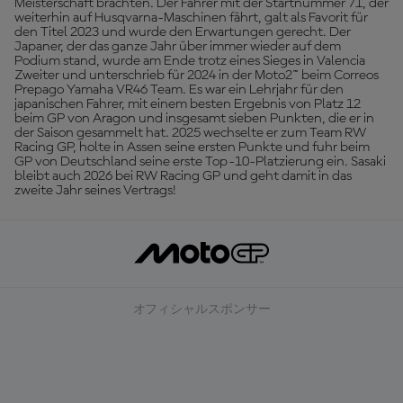
Meisterschaft brachten. Der Fahrer mit der Startnummer 71, der
weiterhin auf Husqvarna-Maschinen fährt, galt als Favorit für
den Titel 2023 und wurde den Erwartungen gerecht. Der
Japaner, der das ganze Jahr über immer wieder auf dem
Podium stand, wurde am Ende trotz eines Sieges in Valencia
Zweiter und unterschrieb für 2024 in der Moto2™ beim Correos
Prepago Yamaha VR46 Team. Es war ein Lehrjahr für den
japanischen Fahrer, mit einem besten Ergebnis von Platz 12
beim GP von Aragon und insgesamt sieben Punkten, die er in
der Saison gesammelt hat. 2025 wechselte er zum Team RW
Racing GP, holte in Assen seine ersten Punkte und fuhr beim
GP von Deutschland seine erste Top-10-Platzierung ein. Sasaki
bleibt auch 2026 bei RW Racing GP und geht damit in das
zweite Jahr seines Vertrags!
オフィシャルスポンサー