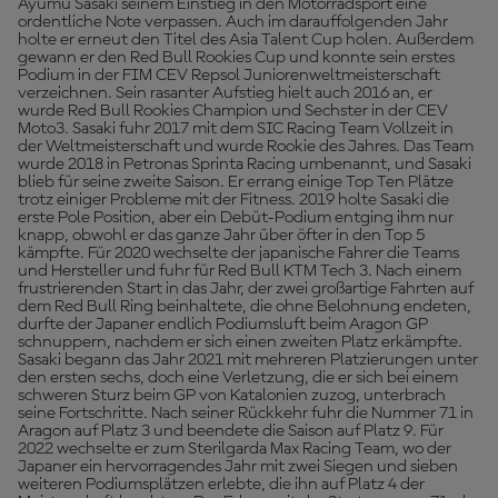
Ayumu Sasaki seinem Einstieg in den Motorradsport eine
ordentliche Note verpassen. Auch im darauffolgenden Jahr
holte er erneut den Titel des Asia Talent Cup holen. Außerdem
gewann er den Red Bull Rookies Cup und konnte sein erstes
Podium in der FIM CEV Repsol Juniorenweltmeisterschaft
verzeichnen. Sein rasanter Aufstieg hielt auch 2016 an, er
wurde Red Bull Rookies Champion und Sechster in der CEV
Moto3. Sasaki fuhr 2017 mit dem SIC Racing Team Vollzeit in
der Weltmeisterschaft und wurde Rookie des Jahres. Das Team
wurde 2018 in Petronas Sprinta Racing umbenannt, und Sasaki
blieb für seine zweite Saison. Er errang einige Top Ten Plätze
trotz einiger Probleme mit der Fitness. 2019 holte Sasaki die
erste Pole Position, aber ein Debüt-Podium entging ihm nur
knapp, obwohl er das ganze Jahr über öfter in den Top 5
kämpfte. Für 2020 wechselte der japanische Fahrer die Teams
und Hersteller und fuhr für Red Bull KTM Tech 3. Nach einem
frustrierenden Start in das Jahr, der zwei großartige Fahrten auf
dem Red Bull Ring beinhaltete, die ohne Belohnung endeten,
durfte der Japaner endlich Podiumsluft beim Aragon GP
schnuppern, nachdem er sich einen zweiten Platz erkämpfte.
Sasaki begann das Jahr 2021 mit mehreren Platzierungen unter
den ersten sechs, doch eine Verletzung, die er sich bei einem
schweren Sturz beim GP von Katalonien zuzog, unterbrach
seine Fortschritte. Nach seiner Rückkehr fuhr die Nummer 71 in
Aragon auf Platz 3 und beendete die Saison auf Platz 9. Für
2022 wechselte er zum Sterilgarda Max Racing Team, wo der
Japaner ein hervorragendes Jahr mit zwei Siegen und sieben
weiteren Podiumsplätzen erlebte, die ihn auf Platz 4 der