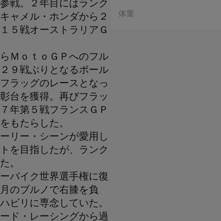
参戦。２年目にはランク
体重
キャメル・ホンダから２
１５戦オーストラリアＧ
らＭｏｔｏＧＰへのフル
２９戦ぶりとなるポール
フラッグのレースとなっ
彰台を獲得。再びフラッ
７年第５戦フランスＧＰ
をもたらした。
ーリー・シーンが愛用し
トを目指したが、ランク
た。
ーバイク世界選手権に復
月のブルノで右膝を負
ハビリに専念していた。
ード・レーシングから過