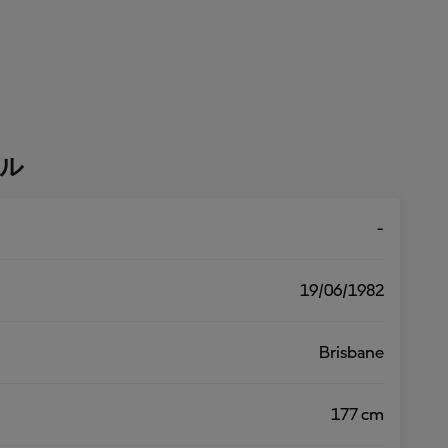
ル
-
19/06/1982
Brisbane
177 cm