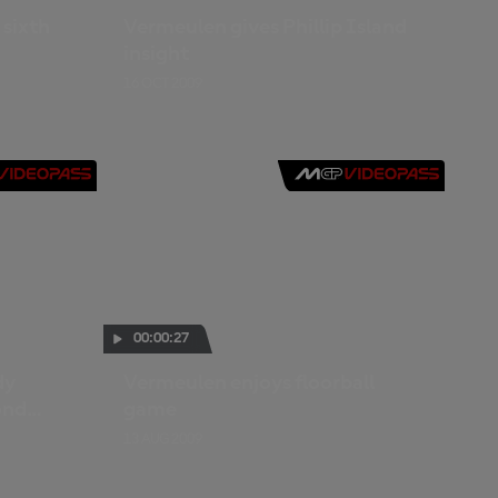
 sixth
Vermeulen gives Phillip Island
insight
16 OCT 2009
00:00:27
dy
Vermeulen enjoys floorball
ond
game
13 AUG 2009