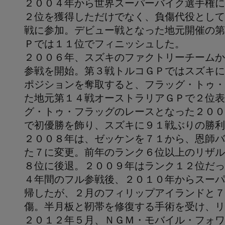
２００４年から世界スーパーバイク選手権に
２位を獲得しただけでなく、負傷代役として
戦に参加。デビュー戦となった地元開催の第
Ｐでは１１位でフィニッシュした。
２００６年、スズキのファクトリーチームか
参戦を開始。第３戦トルコＧＰではスズキに
ポジションを奪取すると、フラッグ・トゥ・
た地元第１４戦オーストラリアＧＰで２位表
グ・トゥ・フラッグのレースとなった２００
で初優勝を飾り、スズキに９１戦ぶりの勝利
２００８年は、ゼッケンを７１から、恩師バ
た７に変更。前年のランク６位以上のリザル
８位に後退。２００９年はランク１２位だっ
４年間のフル参戦後、２０１０年からスーパ
帰したが、２月のフィリップアイランドと７
傷。半月板と靭帯を修復する手術を受け、リ
２０１２年５月、ＮＧＭ・モバイル・フォワ