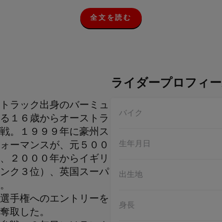
全文を読む
全
文
を
読
む
ライダープロフィー
トラック出身のバーミュ
バイク
る１６歳からオーストラ
戦。１９９９年に豪州ス
生年月日
ォーマンスが、元５００
、２０００年からイギリ
ンク３位）、英国スーパ
出生地
。
選手権へのエントリーを
身長
奪取した。