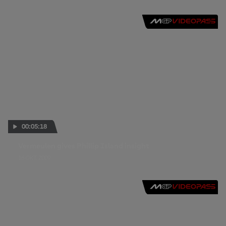
00:05:18
Vermeulen gives Phillip Island insight
16 OKT. 2009