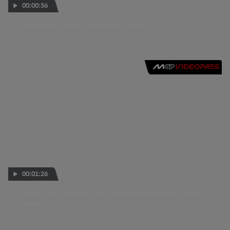
00:00:56
Vermeulen reflects on Misano result
06 SEPT. 2009
00:01:26
Vermeulen previews Indy weekend and looks beyond
Suzuki
27 AUG. 2009