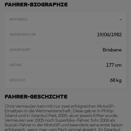
A
Fahrer-Biographie
D
E
N
-
MOTORRAD
19/06/1982
GEBURTSDATUM
Brisbane
GEBURTSORT
177 cm
GRÖSSE
68 kg
GEWICHT
Fahrer-Geschichte
Chris Vermeulen kam mit nur zwei erfolgreichen MotoGP-
Einsätzen in die Weltmeisterschaft. Diese gab er in Phillip
Island und in Istanbul Park 2005, als er jeweils Elfter wurde.
Vermeulen war 2005 noch Superbike-Fahrer, fuhr 2006 als
Suzuki-Fahrer in der MotoGP und beendete seine erste Saison
erfolgreich, wenn man vom Pech einmal absieht. In Istanbul