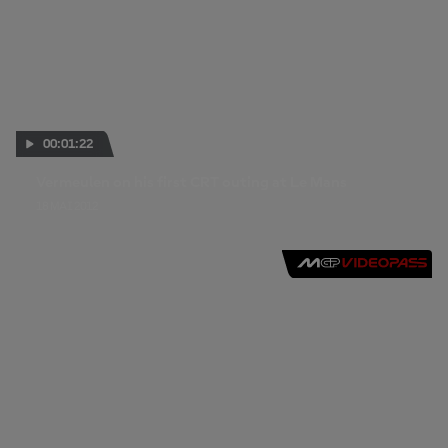
00:01:22
Vermeulen on his first CRT outing at Le Mans
18 MAI 2012