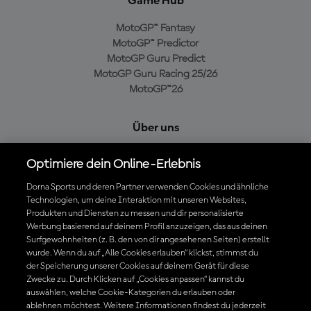
Game Hub
MotoGP™ Fantasy
MotoGP™ Predictor
MotoGP Guru Predict
MotoGP Guru Racing 25/26
MotoGP™26
Über uns
MotoGP Group
Optimiere dein Online-Erlebnis
Cookie-Richtlinien
Geschäftsbedingungen
Dorna Sports und deren Partner verwenden Cookies und ähnliche
Technologien, um deine Interaktion mit unseren Websites,
Datenschutzrichtlinien
Produkten und Diensten zu messen und dir personalisierte
Kaufrichtlinie
Werbung basierend auf deinem Profil anzuzeigen, das aus deinen
Surfgewohnheiten (z. B. den von dir angesehenen Seiten) erstellt
wurde. Wenn du auf „Alle Cookies erlauben“ klickst, stimmst du
der Speicherung unserer Cookies auf deinem Gerät für diese
Die offizielle MotoGP™ App herunterladen
Zwecke zu. Durch Klicken auf „Cookies anpassen“ kannst du
auswählen, welche Cookie-Kategorien du erlauben oder
ablehnen möchtest. Weitere Informationen findest du jederzeit