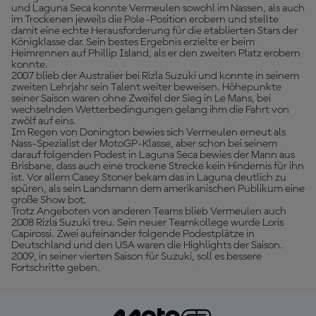
und Laguna Seca konnte Vermeulen sowohl im Nassen, als auch
im Trockenen jeweils die Pole-Position erobern und stellte
damit eine echte Herausforderung für die etablierten Stars der
Königklasse dar. Sein bestes Ergebnis erzielte er beim
Heimrennen auf Phillip Island, als er den zweiten Platz erobern
konnte.
2007 blieb der Australier bei Rizla Suzuki und konnte in seinem
zweiten Lehrjahr sein Talent weiter beweisen. Höhepunkte
seiner Saison waren ohne Zweifel der Sieg in Le Mans, bei
wechselnden Wetterbedingungen gelang ihm die Fahrt von
zwölf auf eins.
Im Regen von Donington bewies sich Vermeulen erneut als
Nass-Spezialist der MotoGP-Klasse, aber schon bei seinem
darauf folgenden Podest in Laguna Seca bewies der Mann aus
Brisbane, dass auch eine trockene Strecke kein Hindernis für ihn
ist. Vor allem Casey Stoner bekam das in Laguna deutlich zu
spüren, als sein Landsmann dem amerikanischen Publikum eine
große Show bot.
Trotz Angeboten von anderen Teams blieb Vermeulen auch
2008 Rizla Suzuki treu. Sein neuer Teamkollege wurde Loris
Capirossi. Zwei aufeinander folgende Podestplätze in
Deutschland und den USA waren die Highlights der Saison.
2009, in seiner vierten Saison für Suzuki, soll es bessere
Fortschritte geben.