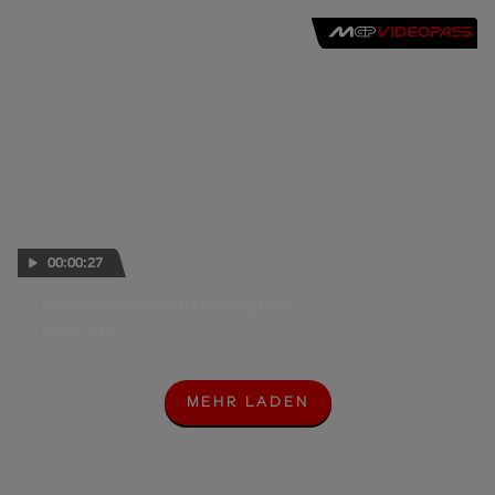
00:00:27
Vermeulen enjoys floorball game
13 AUG. 2009
MEHR LADEN
M
E
H
R
L