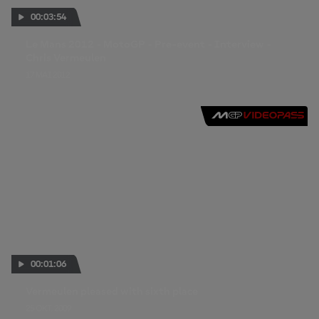
00:03:54
Le Mans 2012 - MotoGP - Pre-event - Interview -
Chris Vermeulen
17 MAI 2012
00:01:06
Vermeulen pleased with sixth place
25 OKT. 2009