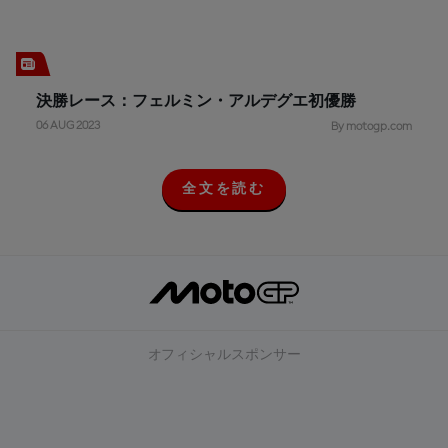
決勝レース：フェルミン・アルデグエ初優勝
06 AUG 2023
By motogp.com
全文を読む
全
文
を
読
む
オフィシャルスポンサー