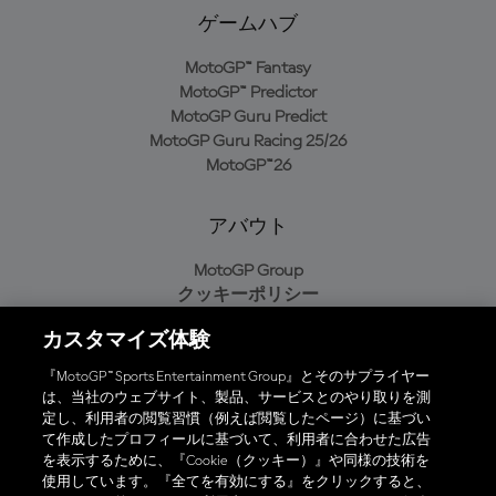
ゲームハブ
MotoGP™ Fantasy
MotoGP™ Predictor
MotoGP Guru Predict
MotoGP Guru Racing 25/26
MotoGP™26
アバウト
MotoGP Group
クッキーポリシー
利用規約
カスタマイズ体験
プライバシーポリシー
購入ポリシー
『MotoGP™ Sports Entertainment Group』とそのサプライヤー
は、当社のウェブサイト、製品、サービスとのやり取りを測
定し、利用者の閲覧習慣（例えば閲覧したページ）に基づい
て作成したプロフィールに基づいて、利用者に合わせた広告
オフィシャルアプリ
を表示するために、『Cookie（クッキー）』や同様の技術を
使用しています。『全てを有効にする』をクリックすると、