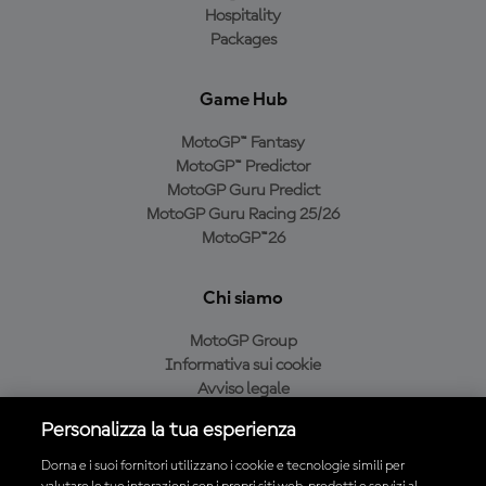
Hospitality
Packages
Game Hub
MotoGP™ Fantasy
MotoGP™ Predictor
MotoGP Guru Predict
MotoGP Guru Racing 25/26
MotoGP™26
Chi siamo
MotoGP Group
Informativa sui cookie
Avviso legale
Informativa sulla privacy
Personalizza la tua esperienza
Condizioni di acquisto
Dorna e i suoi fornitori utilizzano i cookie e tecnologie simili per