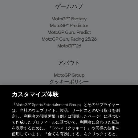
ゲームハブ
MotoGP™ Fantasy
MotoGP™ Predictor
MotoGP Guru Predict
MotoGP Guru Racing 25/26
MotoGP™26
アバウト
MotoGP Group
クッキーポリシー
利用規約
カスタマイズ体験
プライバシーポリシー
購入ポリシー
『MotoGP™ Sports Entertainment Group』とそのサプライヤー
は、当社のウェブサイト、製品、サービスとのやり取りを測
定し、利用者の閲覧習慣（例えば閲覧したページ）に基づい
て作成したプロフィールに基づいて、利用者に合わせた広告
オフィシャルアプリ
を表示するために、『Cookie（クッキー）』や同様の技術を
使用しています。『全てを有効にする』をクリックすると、