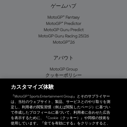
ゲームハブ
MotoGP™ Fantasy
MotoGP™ Predictor
MotoGP Guru Predict
MotoGP Guru Racing 25/26
MotoGP™26
アバウト
MotoGP Group
クッキーポリシー
利用規約
カスタマイズ体験
プライバシーポリシー
購入ポリシー
『MotoGP™ Sports Entertainment Group』とそのサプライヤー
は、当社のウェブサイト、製品、サービスとのやり取りを測
定し、利用者の閲覧習慣（例えば閲覧したページ）に基づい
て作成したプロフィールに基づいて、利用者に合わせた広告
オフィシャルアプリ
を表示するために、『Cookie（クッキー）』や同様の技術を
使用しています。『全てを有効にする』をクリックすると、