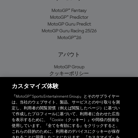
MotoGP™ Fantasy
MotoGP™ Predictor
MotoGP Guru Predict
MotoGP Guru Racing 25/26
MotoGP™26
アバウト
MotoGP Group
クッキーポリシー
利用規約
カスタマイズ体験
プライバシーポリシー
購入ポリシー
『MotoGP™ Sports Entertainment Group』とそのサプライヤー
は、当社のウェブサイト、製品、サービスとのやり取りを測
定し、利用者の閲覧習慣（例えば閲覧したページ）に基づい
て作成したプロフィールに基づいて、利用者に合わせた広告
オフィシャルアプリ
を表示するために、『Cookie（クッキー）』や同様の技術を
使用しています。『全てを有効にする』をクリックすると、
これらの目的のために、利用者のデバイスにクッキーが保存
されることに同意したことになります。『カスタマイズ』を