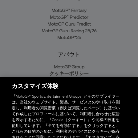
MotoGP™ Fantasy
MotoGP™ Predictor
MotoGP Guru Predict
MotoGP Guru Racing 25/26
MotoGP™26
アバウト
MotoGP Group
クッキーポリシー
利用規約
カスタマイズ体験
プライバシーポリシー
購入ポリシー
『MotoGP™ Sports Entertainment Group』とそのサプライヤー
は、当社のウェブサイト、製品、サービスとのやり取りを測
定し、利用者の閲覧習慣（例えば閲覧したページ）に基づい
て作成したプロフィールに基づいて、利用者に合わせた広告
オフィシャルアプリ
を表示するために、『Cookie（クッキー）』や同様の技術を
使用しています。『全てを有効にする』をクリックすると、
これらの目的のために、利用者のデバイスにクッキーが保存
されることに同意したことになります。『カスタマイズ』を