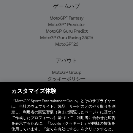
ゲームハブ
MotoGP™ Fantasy
MotoGP™ Predictor
MotoGP Guru Predict
MotoGP Guru Racing 25/26
MotoGP™26
アバウト
MotoGP Group
クッキーポリシー
利用規約
カスタマイズ体験
プライバシーポリシー
購入ポリシー
『MotoGP™ Sports Entertainment Group』とそのサプライヤー
は、当社のウェブサイト、製品、サービスとのやり取りを測
定し、利用者の閲覧習慣（例えば閲覧したページ）に基づい
て作成したプロフィールに基づいて、利用者に合わせた広告
オフィシャルアプリ
を表示するために、『Cookie（クッキー）』や同様の技術を
使用しています。『全てを有効にする』をクリックすると、