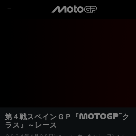
第４戦スペインＧＰ『MotoGP™ク
ラス』～レース