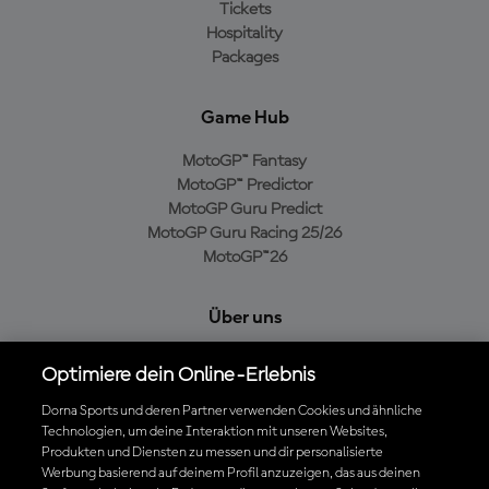
Tickets
Hospitality
Packages
Game Hub
MotoGP™ Fantasy
MotoGP™ Predictor
MotoGP Guru Predict
MotoGP Guru Racing 25/26
MotoGP™26
Über uns
MotoGP Group
Optimiere dein Online-Erlebnis
Cookie-Richtlinien
Geschäftsbedingungen
Dorna Sports und deren Partner verwenden Cookies und ähnliche
Technologien, um deine Interaktion mit unseren Websites,
Datenschutzrichtlinien
Produkten und Diensten zu messen und dir personalisierte
Kaufrichtlinie
Werbung basierend auf deinem Profil anzuzeigen, das aus deinen