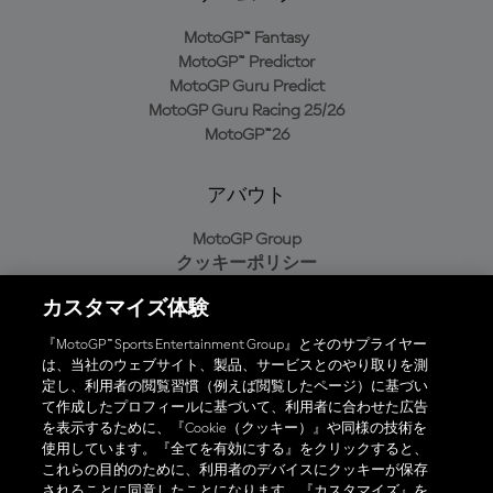
MotoGP™ Fantasy
MotoGP™ Predictor
MotoGP Guru Predict
MotoGP Guru Racing 25/26
MotoGP™26
アバウト
MotoGP Group
クッキーポリシー
利用規約
カスタマイズ体験
プライバシーポリシー
購入ポリシー
『MotoGP™ Sports Entertainment Group』とそのサプライヤー
は、当社のウェブサイト、製品、サービスとのやり取りを測
定し、利用者の閲覧習慣（例えば閲覧したページ）に基づい
て作成したプロフィールに基づいて、利用者に合わせた広告
オフィシャルアプリ
を表示するために、『Cookie（クッキー）』や同様の技術を
使用しています。『全てを有効にする』をクリックすると、
これらの目的のために、利用者のデバイスにクッキーが保存
されることに同意したことになります。『カスタマイズ』を