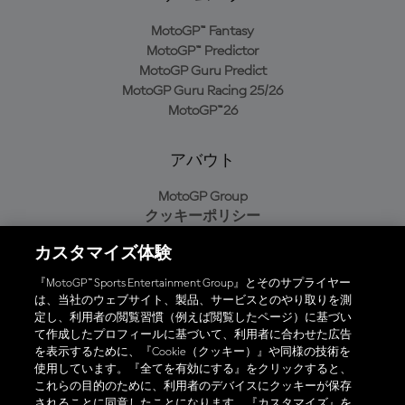
MotoGP™ Fantasy
MotoGP™ Predictor
MotoGP Guru Predict
MotoGP Guru Racing 25/26
MotoGP™26
アバウト
MotoGP Group
クッキーポリシー
利用規約
カスタマイズ体験
プライバシーポリシー
購入ポリシー
『MotoGP™ Sports Entertainment Group』とそのサプライヤー
は、当社のウェブサイト、製品、サービスとのやり取りを測
定し、利用者の閲覧習慣（例えば閲覧したページ）に基づい
て作成したプロフィールに基づいて、利用者に合わせた広告
オフィシャルアプリ
を表示するために、『Cookie（クッキー）』や同様の技術を
使用しています。『全てを有効にする』をクリックすると、
これらの目的のために、利用者のデバイスにクッキーが保存
されることに同意したことになります。『カスタマイズ』を