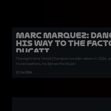
Marc Marquez: Dan
his way to the fact
Ducati
The eight-time World Champion is a rider reborn in 2024, 
his red leathers, he dances the blues!
15 Jul 2024