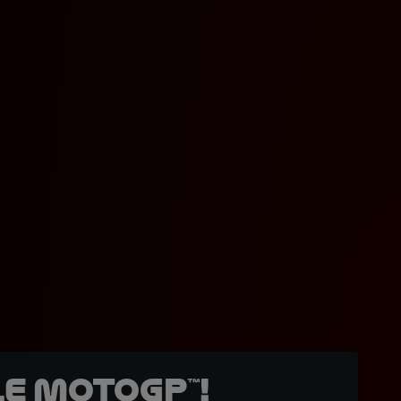
e MotoGP™!