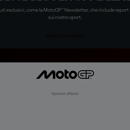
ti esclusivi, come la MotoGP™ Newsletter, che include report de
sul nostro sport.
ISCRIVITI GRATIS
Sponsor ufficiali