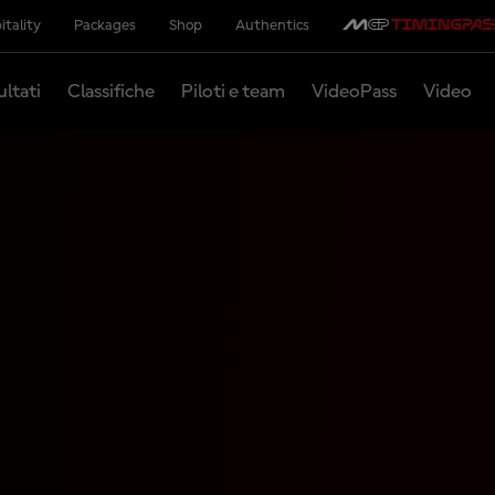
itality
Packages
Shop
Authentics
ultati
Classifiche
Piloti e team
VideoPass
Video