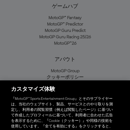
ゲームハブ
MotoGP™ Fantasy
MotoGP™ Predictor
MotoGP Guru Predict
MotoGP Guru Racing 25/26
MotoGP™26
アバウト
MotoGP Group
クッキーポリシー
利用規約
カスタマイズ体験
プライバシーポリシー
購入ポリシー
『MotoGP™ Sports Entertainment Group』とそのサプライヤー
は、当社のウェブサイト、製品、サービスとのやり取りを測
定し、利用者の閲覧習慣（例えば閲覧したページ）に基づい
て作成したプロフィールに基づいて、利用者に合わせた広告
オフィシャルアプリ
を表示するために、『Cookie（クッキー）』や同様の技術を
使用しています。『全てを有効にする』をクリックすると、