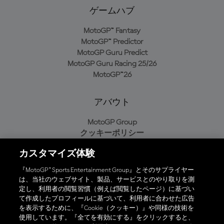
ゲームハブ
MotoGP™ Fantasy
MotoGP™ Predictor
MotoGP Guru Predict
MotoGP Guru Racing 25/26
MotoGP™26
アバウト
MotoGP Group
クッキーポリシー
利用規約
カスタマイズ体験
プライバシーポリシー
購入ポリシー
『MotoGP™ Sports Entertainment Group』とそのサプライヤー
は、当社のウェブサイト、製品、サービスとのやり取りを測
定し、利用者の閲覧習慣（例えば閲覧したページ）に基づい
て作成したプロフィールに基づいて、利用者に合わせた広告
オフィシャルアプリ
を表示するために、『Cookie（クッキー）』や同様の技術を
使用しています。『全てを有効にする』をクリックすると、