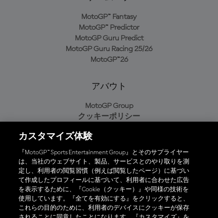
MotoGP™ Fantasy
MotoGP™ Predictor
MotoGP Guru Predict
MotoGP Guru Racing 25/26
MotoGP™26
アバウト
MotoGP Group
クッキーポリシー
利用規約
カスタマイズ体験
プライバシーポリシー
購入ポリシー
『MotoGP™ Sports Entertainment Group』とそのサプライヤー
は、当社のウェブサイト、製品、サービスとのやり取りを測
定し、利用者の閲覧習慣（例えば閲覧したページ）に基づい
て作成したプロフィールに基づいて、利用者に合わせた広告
オフィシャルアプリ
を表示するために、『Cookie（クッキー）』や同様の技術を
使用しています。『全てを有効にする』をクリックすると、
これらの目的のために、利用者のデバイスにクッキーが保存
されることに同意したことになります。『カスタマイズ』を