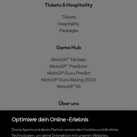
Tickets & Hospitality
Tickets
Hospitality
Packages
Game Hub
MotoGP™ Fantasy
MotoGP™ Predictor
MotoGP Guru Predict
MotoGP Guru Racing 25/26
MotoGP™26
Über uns
MotoGP Group
Optimiere dein Online-Erlebnis
Cookie-Richtlinien
Geschäftsbedingungen
Dorna Sports und deren Partner verwenden Cookies und ähnliche
Technologien, um deine Interaktion mit unseren Websites,
Datenschutzrichtlinien