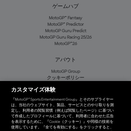
ゲームハブ
MotoGP™ Fantasy
MotoGP™ Predictor
MotoGP Guru Predict
MotoGP Guru Racing 25/26
MotoGP™26
アバウト
MotoGP Group
クッキーポリシー
利用規約
カスタマイズ体験
プライバシーポリシー
購入ポリシー
『MotoGP™ Sports Entertainment Group』とそのサプライヤー
は、当社のウェブサイト、製品、サービスとのやり取りを測
定し、利用者の閲覧習慣（例えば閲覧したページ）に基づい
て作成したプロフィールに基づいて、利用者に合わせた広告
オフィシャルアプリ
を表示するために、『Cookie（クッキー）』や同様の技術を
使用しています。『全てを有効にする』をクリックすると、