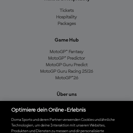
Tickets
Hospitality
Packages
Game Hub
MotoGP™ Fantasy
MotoGP™ Predictor
MotoGP Guru Predict
MotoGP Guru Racing 25/26
MotoGP™26
Über uns
MotoGP Group
Optimiere dein Online-Erlebnis
Cookie-Richtlinien
Geschäftsbedingungen
Dorna Sports und deren Partner verwenden Cookies und ähnliche
Technologien, um deine Interaktion mit unseren Websites,
Datenschutzrichtlinien
Produkten und Diensten zu messen und dir personalisierte
Kaufrichtlinie