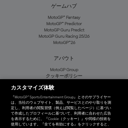
ゲームハブ
MotoGP™ Fantasy
MotoGP™ Predictor
MotoGP Guru Predict
MotoGP Guru Racing 25/26
MotoGP™26
アバウト
MotoGP Group
クッキーポリシー
利用規約
カスタマイズ体験
プライバシーポリシー
購入ポリシー
『MotoGP™ Sports Entertainment Group』とそのサプライヤー
は、当社のウェブサイト、製品、サービスとのやり取りを測
定し、利用者の閲覧習慣（例えば閲覧したページ）に基づい
て作成したプロフィールに基づいて、利用者に合わせた広告
オフィシャルアプリ
を表示するために、『Cookie（クッキー）』や同様の技術を
使用しています。『全てを有効にする』をクリックすると、