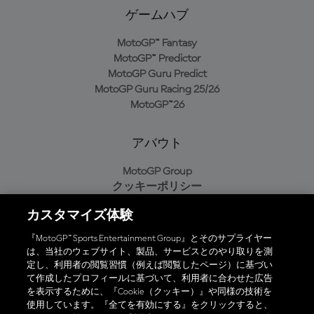
ゲームハブ
MotoGP™ Fantasy
MotoGP™ Predictor
MotoGP Guru Predict
MotoGP Guru Racing 25/26
MotoGP™26
アバウト
MotoGP Group
クッキーポリシー
利用規約
カスタマイズ体験
プライバシーポリシー
購入ポリシー
『MotoGP™ Sports Entertainment Group』とそのサプライヤー
は、当社のウェブサイト、製品、サービスとのやり取りを測
定し、利用者の閲覧習慣（例えば閲覧したページ）に基づい
て作成したプロフィールに基づいて、利用者に合わせた広告
オフィシャルアプリ
を表示するために、『Cookie（クッキー）』や同様の技術を
使用しています。『全てを有効にする』をクリックすると、