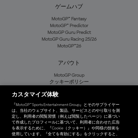
ゲームハブ
MotoGP™ Fantasy
MotoGP™ Predictor
MotoGP Guru Predict
MotoGP Guru Racing 25/26
MotoGP™26
アバウト
MotoGP Group
クッキーポリシー
利用規約
カスタマイズ体験
プライバシーポリシー
購入ポリシー
『MotoGP™ Sports Entertainment Group』とそのサプライヤー
は、当社のウェブサイト、製品、サービスとのやり取りを測
定し、利用者の閲覧習慣（例えば閲覧したページ）に基づい
て作成したプロフィールに基づいて、利用者に合わせた広告
オフィシャルアプリ
を表示するために、『Cookie（クッキー）』や同様の技術を
使用しています。『全てを有効にする』をクリックすると、