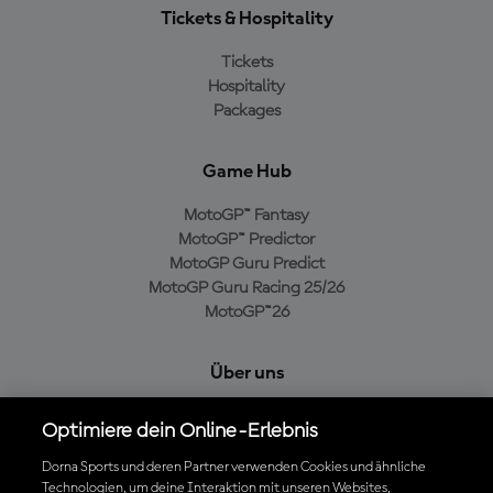
Tickets & Hospitality
Tickets
Hospitality
Packages
Game Hub
MotoGP™ Fantasy
MotoGP™ Predictor
MotoGP Guru Predict
MotoGP Guru Racing 25/26
MotoGP™26
Über uns
MotoGP Group
Optimiere dein Online-Erlebnis
Cookie-Richtlinien
Geschäftsbedingungen
Dorna Sports und deren Partner verwenden Cookies und ähnliche
Technologien, um deine Interaktion mit unseren Websites,
Datenschutzrichtlinien