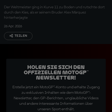
Der Weltmeister ging in Kurve 11 zu Boden und rutschte dort
durch den Kies, als er seinem Bruder Alex Márquez
hinterherjagte
26 Apr. 2026
TEILEN
Holen Sie sich den
offiziellen MotoGP™
Newsletter!
Erstelle jetzt ein MotoGP™-Konto und erhalte Zugang
zu exklusiven Inhalten wie dem MotoGP™-
Newsletter, den GP-Berichten, unglaubliche Videos
und andere interessante Informationen über
unseren Sport enthält.