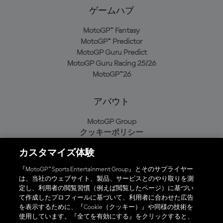
ゲームハブ
MotoGP™ Fantasy
MotoGP™ Predictor
MotoGP Guru Predict
MotoGP Guru Racing 25/26
MotoGP™26
アバウト
MotoGP Group
クッキーポリシー
利用規約
カスタマイズ体験
プライバシーポリシー
購入ポリシー
『MotoGP™ Sports Entertainment Group』とそのサプライヤー
は、当社のウェブサイト、製品、サービスとのやり取りを測
定し、利用者の閲覧習慣（例えば閲覧したページ）に基づい
て作成したプロフィールに基づいて、利用者に合わせた広告
オフィシャルアプリ
を表示するために、『Cookie（クッキー）』や同様の技術を
使用しています。『全てを有効にする』をクリックすると、