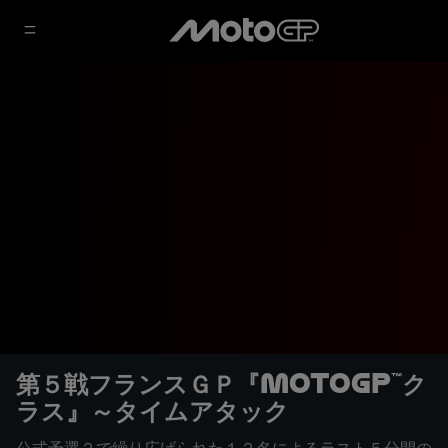
第５戦フランスＧＰ『MotoGP™ク
ラス』～タイムアタック