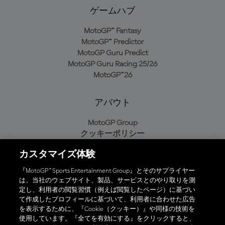
ゲームハブ
MotoGP™ Fantasy
MotoGP™ Predictor
MotoGP Guru Predict
MotoGP Guru Racing 25/26
MotoGP™26
アバウト
MotoGP Group
クッキーポリシー
利用規約
カスタマイズ体験
プライバシーポリシー
購入ポリシー
『MotoGP™ Sports Entertainment Group』とそのサプライヤー
は、当社のウェブサイト、製品、サービスとのやり取りを測
定し、利用者の閲覧習慣（例えば閲覧したページ）に基づい
て作成したプロフィールに基づいて、利用者に合わせた広告
オフィシャルアプリ
を表示するために、『Cookie（クッキー）』や同様の技術を
使用しています。『全てを有効にする』をクリックすると、