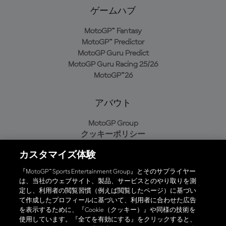
ゲームハブ
MotoGP™ Fantasy
MotoGP™ Predictor
MotoGP Guru Predict
MotoGP Guru Racing 25/26
MotoGP™26
アバウト
MotoGP Group
クッキーポリシー
利用規約
カスタマイズ体験
プライバシーポリシー
購入ポリシー
『MotoGP™ Sports Entertainment Group』とそのサプライヤー
は、当社のウェブサイト、製品、サービスとのやり取りを測
定し、利用者の閲覧習慣（例えば閲覧したページ）に基づい
て作成したプロフィールに基づいて、利用者に合わせた広告
オフィシャルアプリ
を表示するために、『Cookie（クッキー）』や同様の技術を
使用しています。『全てを有効にする』をクリックすると、