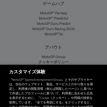
ゲームハブ
MotoGP™ Fantasy
MotoGP™ Predictor
MotoGP Guru Predict
MotoGP Guru Racing 25/26
MotoGP™26
アバウト
MotoGP Group
クッキーポリシー
利用規約
カスタマイズ体験
プライバシーポリシー
購入ポリシー
『MotoGP™ Sports Entertainment Group』とそのサプライヤー
は、当社のウェブサイト、製品、サービスとのやり取りを測
定し、利用者の閲覧習慣（例えば閲覧したページ）に基づい
て作成したプロフィールに基づいて、利用者に合わせた広告
オフィシャルアプリ
を表示するために、『Cookie（クッキー）』や同様の技術を
使用しています。『全てを有効にする』をクリックすると、