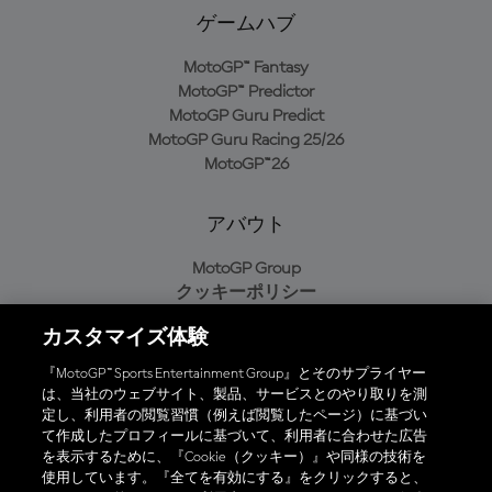
ゲームハブ
MotoGP™ Fantasy
MotoGP™ Predictor
MotoGP Guru Predict
MotoGP Guru Racing 25/26
MotoGP™26
アバウト
MotoGP Group
クッキーポリシー
利用規約
カスタマイズ体験
プライバシーポリシー
購入ポリシー
『MotoGP™ Sports Entertainment Group』とそのサプライヤー
は、当社のウェブサイト、製品、サービスとのやり取りを測
定し、利用者の閲覧習慣（例えば閲覧したページ）に基づい
て作成したプロフィールに基づいて、利用者に合わせた広告
オフィシャルアプリ
を表示するために、『Cookie（クッキー）』や同様の技術を
使用しています。『全てを有効にする』をクリックすると、