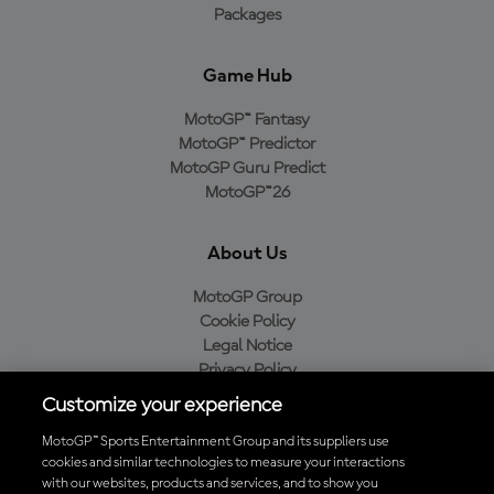
Packages
Game Hub
MotoGP™ Fantasy
MotoGP™ Predictor
MotoGP Guru Predict
MotoGP™26
About Us
MotoGP Group
Cookie Policy
Legal Notice
Privacy Policy
Purchase Policy
Customize your experience
MotoGP™ Sports Entertainment Group and its suppliers use
cookies and similar technologies to measure your interactions
with our websites, products and services, and to show you
Baixe o aplicativo oficial da MotoGP™