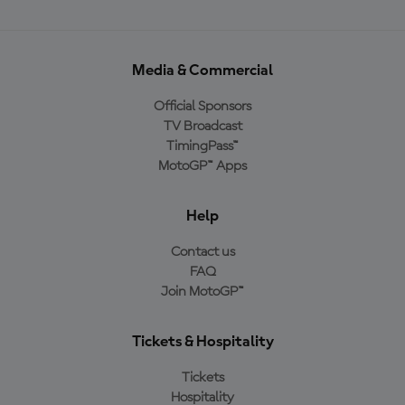
Media & Commercial
Official Sponsors
TV Broadcast
TimingPass™
MotoGP™ Apps
Help
Contact us
FAQ
Join MotoGP™
Tickets & Hospitality
Tickets
Hospitality