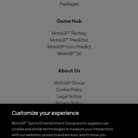
Packages
Game Hub
MotoGP™ Fantasy
MotoGP™ Predictor
MotoGP Guru Predict
MotoGP™26
About Us
MotoGP Group
Cookie Policy
Legal Notice
Privacy Policy
Purchase Policy
Customize your experience
MotoGP™ Sports Entertainment Group and its suppliers use
cookies and similar technologies to measure your interactions
with our websites, products and services, and to show you
Baixe o aplicativo oficial da MotoGP™