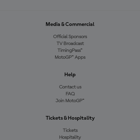
Media & Commercial
Official Sponsors
TV Broadcast
TimingPass™
MotoGP™ Apps
Help
Contact us
FAQ
Join MotoGP™
Tickets & Hospitality
Tickets
Hospitality