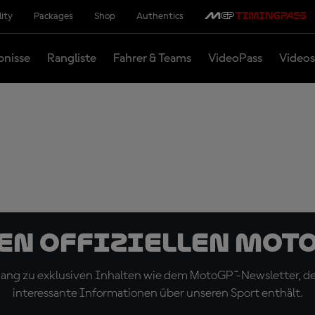
lity
Packages
Shop
Authentics
bnisse
Rangliste
Fahrer & Teams
VideoPass
Videos
den offiziellen Mot
ugang zu exklusiven Inhalten wie dem MotoGP™-Newsletter, d
interessante Informationen über unseren Sport enthält.