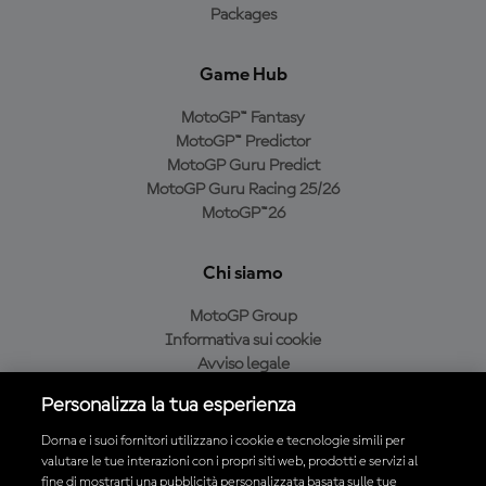
Packages
Game Hub
MotoGP™ Fantasy
MotoGP™ Predictor
MotoGP Guru Predict
MotoGP Guru Racing 25/26
MotoGP™26
Chi siamo
MotoGP Group
Informativa sui cookie
Avviso legale
Informativa sulla privacy
Personalizza la tua esperienza
Condizioni di acquisto
Dorna e i suoi fornitori utilizzano i cookie e tecnologie simili per
valutare le tue interazioni con i propri siti web, prodotti e servizi al
fine di mostrarti una pubblicità personalizzata basata sulle tue