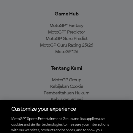
Game Hub
MotoGP™ Fantasy
MotoGP™ Predictor
MotoGP Guru Predict
MotoGP Guru Racing 25/26
MotoGP™26
Tentang Kami
MotoGP Group
Kebijakan Cookie
Pemberitahuan Hukum
Kebijakan Privasi
Kebijakan Pembelian
Customize your experience
MotoGP™ Sports Entertainment Group and its suppliers use
cookies and similar technologies to measure your interactions
with our websites, products and services, and to show you
Unduh Aplikasi Resmi MotoGP™