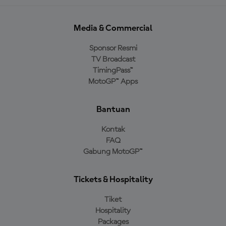
Media & Commercial
Sponsor Resmi
TV Broadcast
TimingPass™
MotoGP™ Apps
Bantuan
Kontak
FAQ
Gabung MotoGP™
Tickets & Hospitality
Tiket
Hospitality
Packages